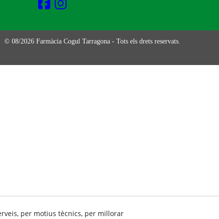
© 08/2026 Farmàcia Cogul Tarragona - Tots els drets reservats.
erveis, per motius tècnics, per millorar