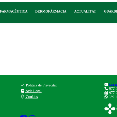
 FARMACÉUTICA
DERMOFÀRMACIA
ACTUALITAT
GUÀRD
tarra
Política de Privacitat
977 2
Avís Legal
977 2
Cookies
639 1