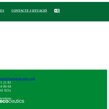
IES
CONTACTE I SITUACIÓ
gona@farmaciacogul.com
1 21 83
4 06 04
41 021z