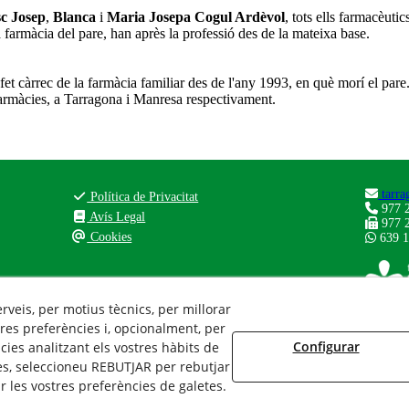
c Josep
,
Blanca
i
Maria Josepa Cogul Ardèvol
, tots ells farmacèuti
 la farmàcia del pare, han après la professió des de la mateixa base.
t càrrec de la farmàcia familiar des de l'any 1993, en què morí el pare. 
farmàcies, a Tarragona i Manresa respectivament.
tarra
Política de Privacitat
977 2
Avís Legal
977 2
Cookies
639 1
erveis, per motius tècnics, per millorar
res preferències i, opcionalment, per
Configurar
ies analitzant els vostres hàbits de
es, seleccioneu REBUTJAR per rebutjar
 les vostres preferències de galetes.
© 08/2026 Farmàcia Cogul Tarragona - Tots els drets reservats.