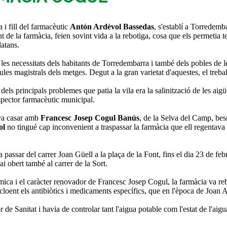
a i fill del farmacèutic
Antón Ardèvol Bassedas
, s'establí a Torredemb
nt de la farmàcia, feien sovint vida a la rebotiga, cosa que els permetia 
latans.
les necessitats dels habitants de Torredembarra i també dels pobles de le
ules magistrals dels metges. Degut a la gran varietat d'aquestes, el trebal
dels principals problemes que patia la vila era la salinització de les aigü
nspector farmacèutic municipal.
s va casar amb
Francesc Josep Cogul Banús
, de la Selva del Camp, bes
ol
no tingué cap inconvenient a traspassar la farmàcia que ell regentava 
passar del carrer Joan Güell a la plaça de la Font, fins el dia 23 de febr
 obert també al carrer de la Sort.
ica i el caràcter renovador de Francesc Josep Cogul, la farmàcia va reb
ncloent els antibiòtics i medicaments específics, que en l'època de Joan 
de Sanitat i havia de controlar tant l'aigua potable com l'estat de l'aigua