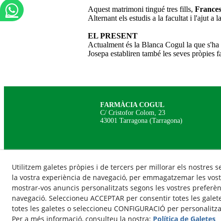
Aquest matrimoni tingué tres fills,
Frances
Alternant els estudis a la facultat i l'ajut a
EL PRESENT
Actualment és la Blanca Cogul la que s'ha fe
Josepa establiren també les seves pròpies 
FARMÀCIA COGUL
C/ Cristofor Colom, 23
43001 Tarragona (Tarragona)
Utilitzem galetes pròpies i de tercers per millorar els nostres s
la vostra experiència de navegació, per emmagatzemar les vost
mostrar-vos anuncis personalitzats segons les vostres preferènc
navegació. Seleccioneu ACCEPTAR per consentir totes les galet
totes les galetes o seleccioneu CONFIGURACIÓ per personalitzar
Per a més informació, consulteu la nostra:
Política de Galetes