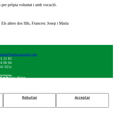
cs per pròpia voluntat i amb vocació.
Els altres dos fills, Francesc Josep i Maria
gona@farmaciacogul.com
1 21 83
4 06 04
41 021z
Rebutjar
Acceptar