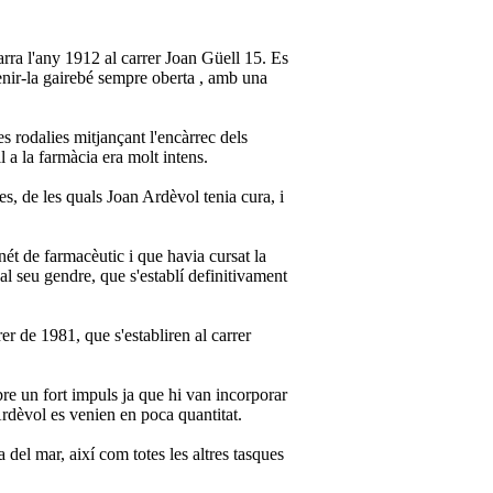
arra l'any 1912 al carrer Joan Güell 15. Es
tenir-la gairebé sempre oberta , amb una
s rodalies mitjançant l'encàrrec dels
l a la farmàcia era molt intens.
es, de les quals Joan Ardèvol tenia cura, i
nét de farmacèutic i que havia cursat la
al seu gendre, que s'establí definitivament
er de 1981, que s'establiren al carrer
re un fort impuls ja que hi van incorporar
Ardèvol es venien en poca quantitat.
 del mar, així com totes les altres tasques