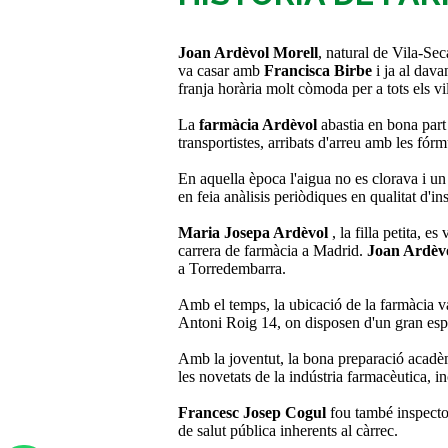
Joan Ardèvol Morell
, natural de Vila-Sec
va casar amb
Francisca Birbe
i ja al dava
franja horària molt còmoda per a tots els vi
La
farmàcia Ardèvol
abastia en bona part 
transportistes, arribats d'arreu amb les fórm
En aquella època l'aigua no es clorava i un 
en feia anàlisis periòdiques en qualitat d'i
Maria Josepa Ardèvol
, la filla petita, e
carrera de farmàcia a Madrid.
Joan Ardèv
a Torredembarra.
Amb el temps, la ubicació de la farmàcia va 
Antoni Roig 14, on disposen d'un gran espai
Amb la joventut, la bona preparació acadèm
les novetats de la indústria farmacèutica, i
Francesc Josep Cogul
fou també inspector 
de salut pública inherents al càrrec.